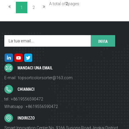
A total of
2
pages
1
2
MANDACI UNA EMAIL
E-mail : topsortcolorsorter@163.com
CHIAMACI
tel : +8619556590472
Whatsapp : +8619556590472
INDIRIZZO
Smart Innovation Center,No. 9166,Susong Road,Jingkai District,