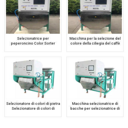
Selezionatrice per
Macchina per la selezione del
peperoncino Color Sorter
colore della ciliegia del caffè
Color Sorter a nastro
con selezionatore di colori a
nastro
Selezionatore di colori di pietra
Macchina selezionatrice di
Selezionatore di colori di
bacche per selezionatrice di
minerali ad alta capacità con
colori ciliegia di caffè ad alta
elevata stabilità
capacità