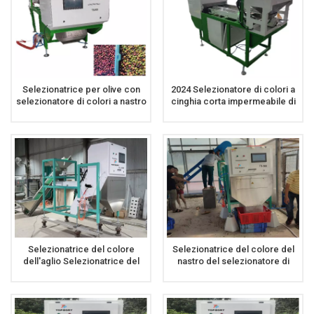
Selezionatrice per olive con
2024 Selezionatore di colori a
selezionatore di colori a nastro
cinghia corta impermeabile di
per chicchi di caffè CCD
nuovo design per caffè ciliegia
mirtillo
Selezionatrice del colore
Selezionatrice del colore del
dell'aglio Selezionatrice del
nastro del selezionatore di
colore dell'aglio
colore della ciliegia del caffè
per il caffè della ciliegia