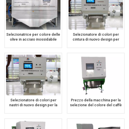
Selezionatrice per colore delle
Selezionatore di colori per
olive in acciaio inossidabile
cintura di nuovo design per
con nastro da 1200 mm
tappi di bottiglia in plastica
Selezionatrice per colore delle
olive
Selezionatore di colori per
Prezzo della macchina per la
nastri di nuovo design per la
selezione del colore del caffè
selezione di colori oliva caffè
della selezionatrice del caffè a
ciliegia
bassa velocità di qualità