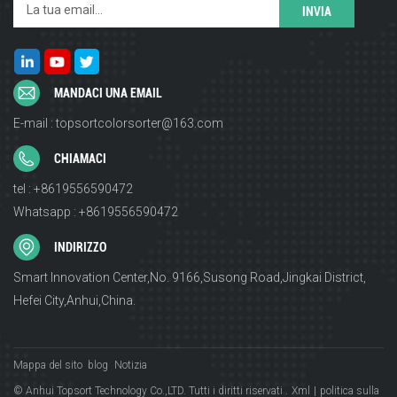
MANDACI UNA EMAIL
E-mail : topsortcolorsorter@163.com
CHIAMACI
tel : +8619556590472
Whatsapp : +8619556590472
INDIRIZZO
Smart Innovation Center,No. 9166,Susong Road,Jingkai District,
Hefei City,Anhui,China.
Mappa del sito
blog
Notizia
© Anhui Topsort Technology Co.,LTD. Tutti i diritti riservati .
Xml
|
politica sulla