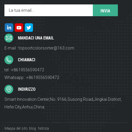
MANDACI UNA EMAIL
E-mail : topsortcolorsorter@163.com
CHIAMACI
tel : +8619556590472
Whatsapp : +8619556590472
INDIRIZZO
Smart Innovation Center,No. 9166,Susong Road,Jingkai District,
Hefei City,Anhui,China.
Mappa del sito
blog
Notizia