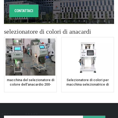
CONTATTACI
selezionatore di colori di anacardi
macchina del selezionatore di
Selezionatore di colori per
colore dell'anacardio 200-
macchina selezionatrice di
500kg/h Alta precisione del
dadi ad alta potenza di calcolo
selezionatore di colore
per arachidi di anacardi
dell'anacardio