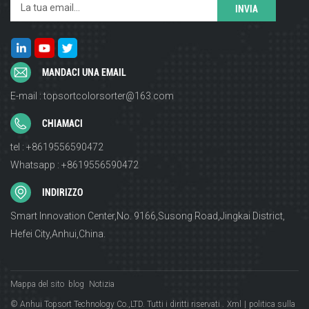
MANDACI UNA EMAIL
E-mail : topsortcolorsorter@163.com
CHIAMACI
tel : +8619556590472
Whatsapp : +8619556590472
INDIRIZZO
Smart Innovation Center,No. 9166,Susong Road,Jingkai District,
Hefei City,Anhui,China.
Mappa del sito
blog
Notizia
© Anhui Topsort Technology Co.,LTD. Tutti i diritti riservati .
Xml
|
politica sulla