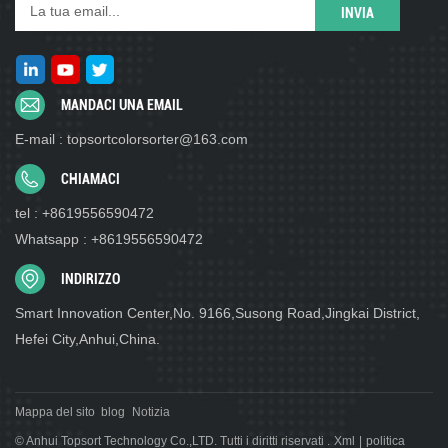
MANDACI UNA EMAIL
E-mail : topsortcolorsorter@163.com
CHIAMACI
tel : +8619556590472
Whatsapp : +8619556590472
INDIRIZZO
Smart Innovation Center,No. 9166,Susong Road,Jingkai District,
Hefei City,Anhui,China.
Mappa del sito
blog
Notizia
© Anhui Topsort Technology Co.,LTD. Tutti i diritti riservati .
Xml
|
politica