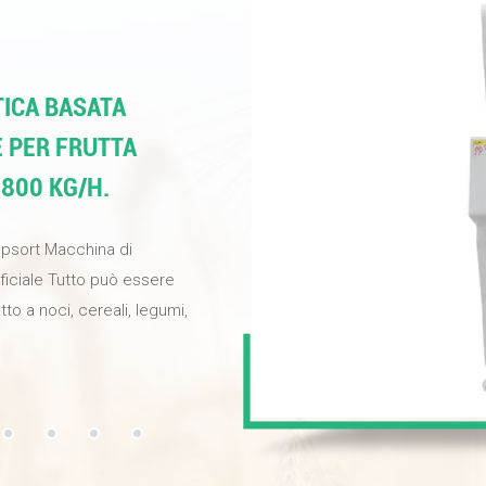
ICA BASATA
E PER FRUTTA
 800 KG/H.
opsort Macchina di
ificiale Tutto può essere
tto a noci, cereali, legumi,
ina per migliorare la
selezione e fornire noci di
e industriali ad alta
ondo basati
elezione può raggiungere il