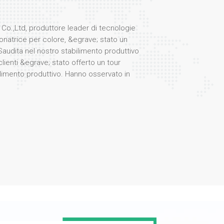
Co.,Ltd, produttore leader di tecnologie
natrice per colore, &egrave; stato un
Saudita nel nostro stabilimento produttivo
clienti &egrave; stato offerto un tour
limento produttivo. Hanno osservato in
 processi coinvolti nella produzione dei
stazioni. selezionatore di colori, rinomati
icienza e affidabilit&agrave;. Durante la
gegneri e specialisti di prodotto ha
zioni nella tecnologia di selezione dei
eristiche quali sistemi ottici avanzati,
za artificiale e interfacce user-friendly. La
 vivo interesse per i nostri prodotti, in
cazione in vari settori, tra cui la
 riciclaggio. I clienti hanno testato anche
ore dei fiocchi di plastica nel nostro
 colpiti dalla straordinaria precisione e
one delle nostre macchine!