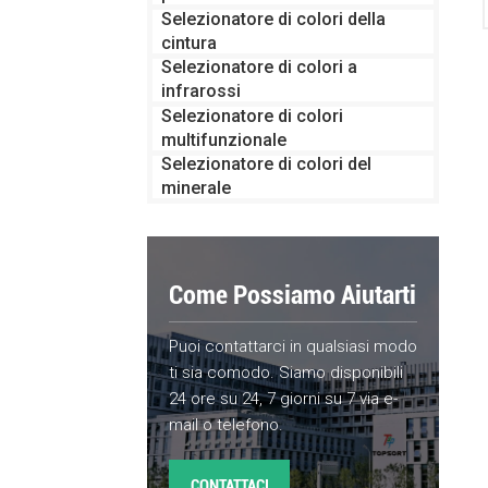
Selezionatore di colori della
cintura
Selezionatore di colori a
infrarossi
Selezionatore di colori
multifunzionale
Selezionatore di colori del
minerale
Come Possiamo Aiutarti
Puoi contattarci in qualsiasi modo
ti sia comodo. Siamo disponibili
24 ore su 24, 7 giorni su 7 via e-
mail o telefono.
CONTATTACI