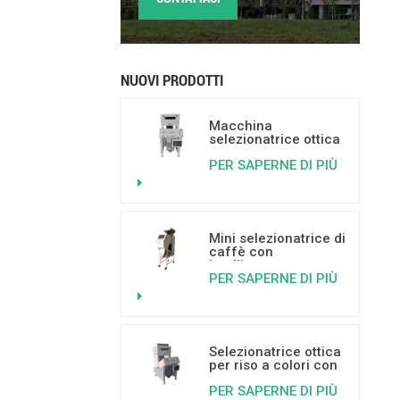
NUOVI PRODOTTI
Macchina
selezionatrice ottica
basata
PER SAPERNE DI PIÙ
sull'intelligenza
artificiale per frutta
secca, con capacità
da 500 a 800 kg/h.
Mini selezionatrice di
caffè con
intelligenza
PER SAPERNE DI PIÙ
artificiale per
separare i chicchi di
caffè ammuffiti,
vermiformi e rotti.
Selezionatrice ottica
per riso a colori con
intelligenza
PER SAPERNE DI PIÙ
artificiale e