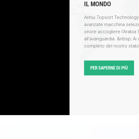
IL MONDO
Anhui Topsort Technology 
avanzate macchina selezio
onore accogliere l'Arabia 
all'avanguardia. &nbsp; Ai 
completo del nostro stabi
prima persona i meticolosi
nostri prodotti ad alte pre
per la loro precisione, eff
PER SAPERNE DI PIÙ
visita, il nostro team di in
illustrato le ultime innova
colori, evidenziando caratt
integrazione dell'intelligen
delegazione ha espresso un
particolare per la loro appli
lavorazione alimentare e il
la selezione in base al col
stabilimento e sono rimasti
velocit&agrave; di selezi