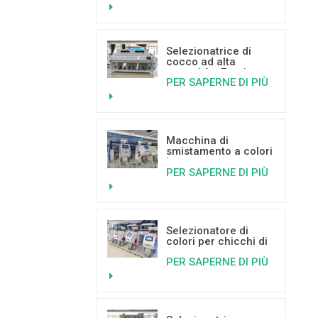
tecnologia di
apprendimento
profondo (Deep
Learning)
Selezionatrice di
cocco ad alta
capacità - Fornitore
PER SAPERNE DI PIÙ
di macchinari per la
selezione a colori
Macchina di
smistamento a colori
basata
PER SAPERNE DI PIÙ
sull'intelligenza
artificiale per
pistacchi e
sull'apprendimento
profondo.
Selezionatore di
colori per chicchi di
caffè Mini Color
PER SAPERNE DI PIÙ
Sorter in vendita
calda con buone
recensioni