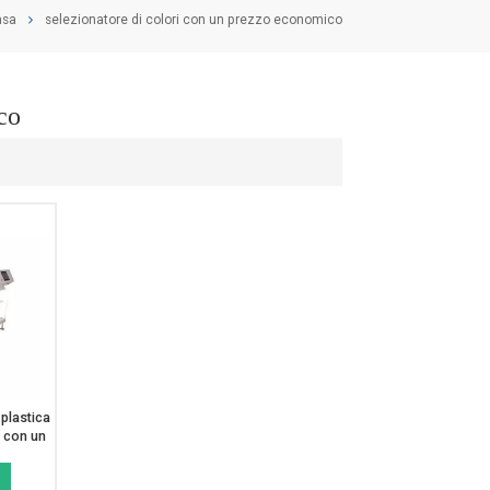
sa
selezionatore di colori con un prezzo economico
co
 plastica
à con un