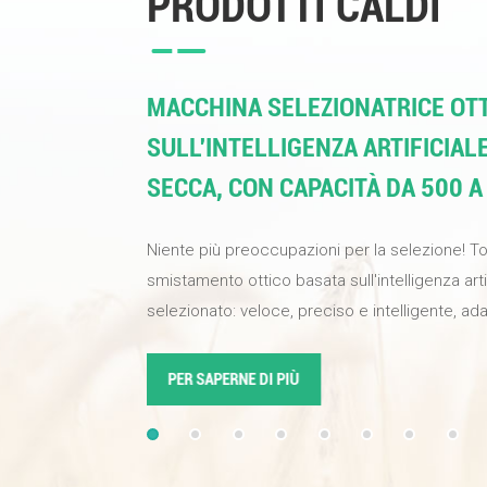
PRODOTTI CALDI
MACCHINA SELEZIONATRICE OTT
SULL'INTELLIGENZA ARTIFICIAL
SECCA, CON CAPACITÀ DA 500 A
Niente più preoccupazioni per la selezione! T
smistamento ottico basata sull'intelligenza art
selezionato: veloce, preciso e intelligente, ada
alimenti e materiali industriali. Una sola macch
qualità del prodotto, aumentare l'efficienza di 
PER SAPERNE DI PIÙ
alta qualità alla tua attività. Dotata di telecamer
definizione e algoritmi di apprendimento prof
sull'intelligenza artificiale, la percentuale di s