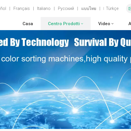
ñol
|
Français
|
Italiano
|
Русский
|
แบบไทย
|
Türkçe
Casa
Centro Prodotti
Video
A