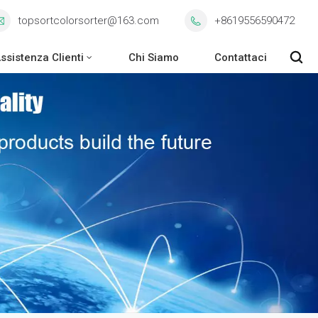
topsortcolorsorter@163.com
+8619556590472
ssistenza Clienti
Chi Siamo
Contattaci