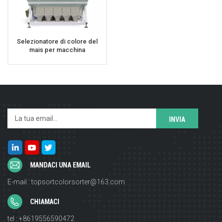
Selezionatore di colore del
mais per macchina
selezionatrice di colori a grana
ad alta capacità 5 scivoli
MANDACI UNA EMAIL
E-mail : topsortcolorsorter@163.com
CHIAMACI
tel : +8619556590472