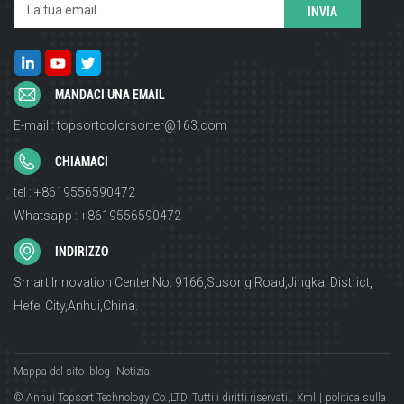
MANDACI UNA EMAIL
E-mail : topsortcolorsorter@163.com
CHIAMACI
tel : +8619556590472
Whatsapp : +8619556590472
INDIRIZZO
Smart Innovation Center,No. 9166,Susong Road,Jingkai District,
Hefei City,Anhui,China.
Mappa del sito
blog
Notizia
© Anhui Topsort Technology Co.,LTD. Tutti i diritti riservati .
Xml
|
politica sulla