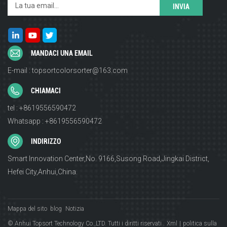
MANDACI UNA EMAIL
E-mail : topsortcolorsorter@163.com
CHIAMACI
tel : +8619556590472
Whatsapp : +8619556590472
INDIRIZZO
Smart Innovation Center,No. 9166,Susong Road,Jingkai District,
Hefei City,Anhui,China.
Mappa del sito
blog
Notizia
© Anhui Topsort Technology Co.,LTD. Tutti i diritti riservati .
Xml
|
politica sulla