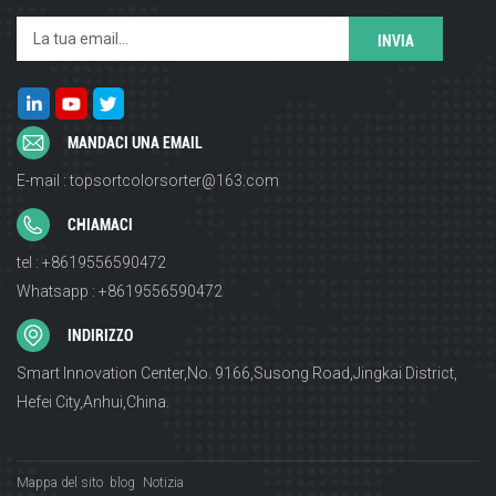
MANDACI UNA EMAIL
E-mail : topsortcolorsorter@163.com
CHIAMACI
tel : +8619556590472
Whatsapp : +8619556590472
INDIRIZZO
Smart Innovation Center,No. 9166,Susong Road,Jingkai District,
Hefei City,Anhui,China.
Mappa del sito
blog
Notizia