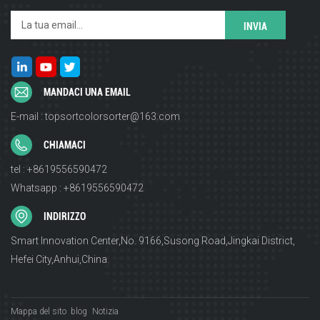
MANDACI UNA EMAIL
E-mail : topsortcolorsorter@163.com
CHIAMACI
tel : +8619556590472
Whatsapp : +8619556590472
INDIRIZZO
Smart Innovation Center,No. 9166,Susong Road,Jingkai District,
Hefei City,Anhui,China.
Mappa del sito
blog
Notizia