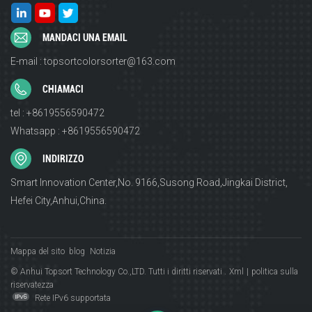
MANDACI UNA EMAIL
E-mail : topsortcolorsorter@163.com
CHIAMACI
tel : +8619556590472
Whatsapp : +8619556590472
INDIRIZZO
Smart Innovation Center,No. 9166,Susong Road,Jingkai District,
Hefei City,Anhui,China.
Mappa del sito
blog
Notizia
© Anhui Topsort Technology Co.,LTD. Tutti i diritti riservati .
Xml
|
politica sulla
riservatezza
Rete IPv6 supportata