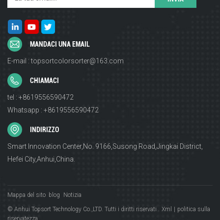
MANDACI UNA EMAIL
E-mail : topsortcolorsorter@163.com
CHIAMACI
tel : +8619556590472
Whatsapp : +8619556590472
INDIRIZZO
Smart Innovation Center,No. 9166,Susong Road,Jingkai District,
Hefei City,Anhui,China.
Mappa del sito
blog
Notizia
© Anhui Topsort Technology Co.,LTD. Tutti i diritti riservati .
Xml
|
politica sulla
riservatezza