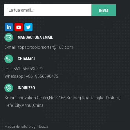
MANDACI UNA EMAIL
E-mail : topsortcolorsorter@163.com
CHIAMACI
tel : +8619556590472
Whatsapp : +8619556590472
INDIRIZZO
Smart Innovation Center,No. 9166,Susong Road,Jingkai District,
Hefei City,Anhui,China.
Mappa del sito
blog
Notizia