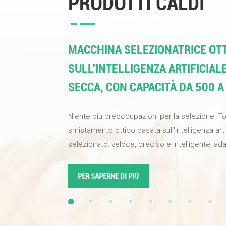
PRODOTTI CALDI
MACCHINA SELEZIONATRICE OTT
SULL'INTELLIGENZA ARTIFICIAL
SECCA, CON CAPACITÀ DA 500 A
Niente più preoccupazioni per la selezione! T
smistamento ottico basata sull'intelligenza art
selezionato: veloce, preciso e intelligente, ada
alimenti e materiali industriali. Una sola macch
qualità del prodotto, aumentare l'efficienza di 
PER SAPERNE DI PIÙ
alta qualità alla tua attività. Dotata di telecamer
definizione e algoritmi di apprendimento prof
sull'intelligenza artificiale, la percentuale di s