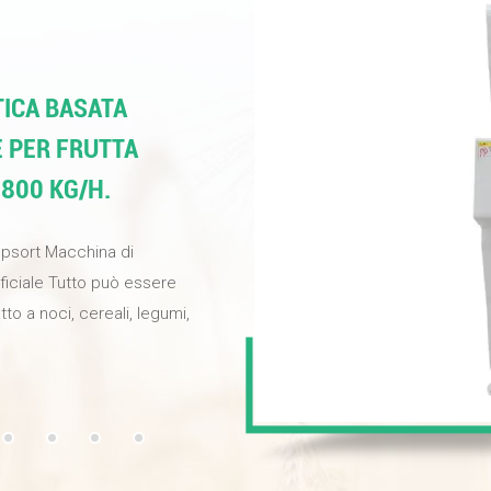
ICA BASATA
E PER FRUTTA
 800 KG/H.
opsort Macchina di
ificiale Tutto può essere
tto a noci, cereali, legumi,
ina per migliorare la
selezione e fornire noci di
e industriali ad alta
ondo basati
elezione può raggiungere il