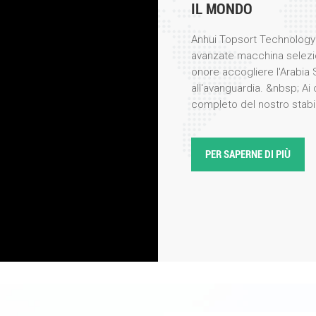
IL MONDO
Anhui Topsort Technology 
avanzate macchina selezio
onore accogliere l'Arabia 
all'avanguardia. &nbsp; Ai 
completo del nostro stabi
prima persona i meticolosi
nostri prodotti ad alte pre
per la loro precisione, eff
PER SAPERNE DI PIÙ
visita, il nostro team di in
illustrato le ultime innova
colori, evidenziando caratt
integrazione dell'intelligen
delegazione ha espresso un
particolare per la loro appli
lavorazione alimentare e il
la selezione in base al col
stabilimento e sono rimasti
velocit&agrave; di selezi