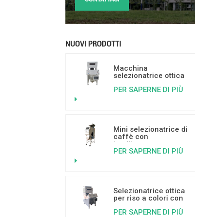
NUOVI PRODOTTI
Macchina
selezionatrice ottica
basata
PER SAPERNE DI PIÙ
sull'intelligenza
artificiale per frutta
secca, con capacità
da 500 a 800 kg/h.
Mini selezionatrice di
caffè con
intelligenza
PER SAPERNE DI PIÙ
artificiale per
separare i chicchi di
caffè ammuffiti,
vermiformi e rotti.
Selezionatrice ottica
per riso a colori con
intelligenza
PER SAPERNE DI PIÙ
artificiale e