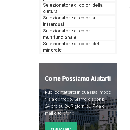
Selezionatore di colori della
cintura
Selezionatore di colori a
infrarossi
Selezionatore di colori
multifunzionale
Selezionatore di colori del
minerale
Come Possiamo Aiutarti
Puoi contattarci in qualsiasi modo
ti sia comodo. Siamo disponibili
24 ore su 24, 7 giorni su 7 via e-
mail o telefono.
CONTATTACI