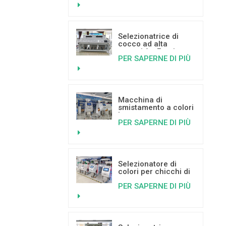
tecnologia di
apprendimento
profondo (Deep
Learning)
Selezionatrice di
cocco ad alta
capacità - Fornitore
PER SAPERNE DI PIÙ
di macchinari per la
selezione a colori
Macchina di
smistamento a colori
basata
PER SAPERNE DI PIÙ
sull'intelligenza
artificiale per
pistacchi e
sull'apprendimento
profondo.
Selezionatore di
colori per chicchi di
caffè Mini Color
PER SAPERNE DI PIÙ
Sorter in vendita
calda con buone
recensioni