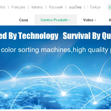
ñol
|
Français
|
Italiano
|
Русский
|
แบบไทย
|
Türkçe
Casa
Centro Prodotti
Video
A