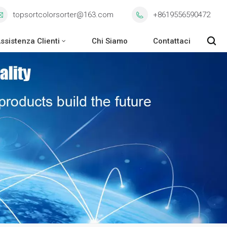
topsortcolorsorter@163.com
+8619556590472
ssistenza Clienti
Chi Siamo
Contattaci