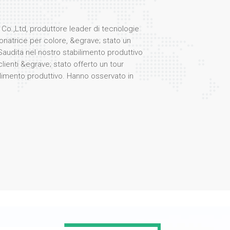
Co.,Ltd, produttore leader di tecnologie
natrice per colore, &egrave; stato un
Saudita nel nostro stabilimento produttivo
clienti &egrave; stato offerto un tour
limento produttivo. Hanno osservato in
 processi coinvolti nella produzione dei
stazioni. selezionatore di colori, rinomati
icienza e affidabilit&agrave;. Durante la
gegneri e specialisti di prodotto ha
zioni nella tecnologia di selezione dei
eristiche quali sistemi ottici avanzati,
za artificiale e interfacce user-friendly. La
 vivo interesse per i nostri prodotti, in
cazione in vari settori, tra cui la
 riciclaggio. I clienti hanno testato anche
ore dei fiocchi di plastica nel nostro
 colpiti dalla straordinaria precisione e
one delle nostre macchine!