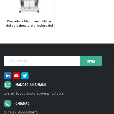
Porcellana Macchina multiuso
del selezionatore di colore del
seme di Chia del sesamo della
macchina fotografica ad alta
velocità
MANDACI UNA EMAIL
E-mail : topsortcolorsorter@163.com
CHIAMACI
tel : +8619556590472