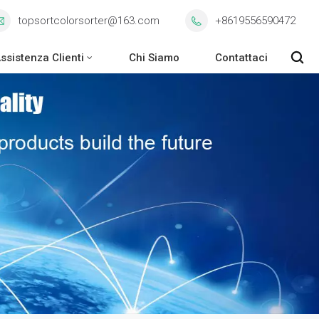
topsortcolorsorter@163.com
+8619556590472
ssistenza Clienti
Chi Siamo
Contattaci