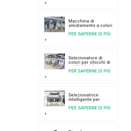
selezione a colori
Macchina di
smistamento a colori
basata
PER SAPERNE DI PIÙ
sull'intelligenza
artificiale per
pistacchi e
sull'apprendimento
profondo.
Selezionatore di
colori per chicchi di
caffè Mini Color
PER SAPERNE DI PIÙ
Sorter in vendita
calda con buone
recensioni
Selezionatrice
intelligente per
plastica a 5 scivoli,
PER SAPERNE DI PIÙ
selezionatrice per
colore della plastica