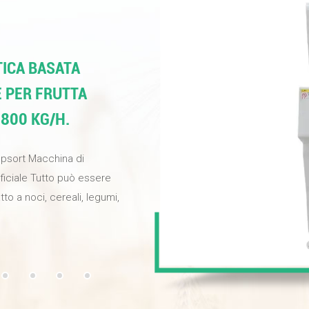
ICA BASATA
E PER FRUTTA
 800 KG/H.
opsort Macchina di
ificiale Tutto può essere
tto a noci, cereali, legumi,
ina per migliorare la
selezione e fornire noci di
e industriali ad alta
ondo basati
elezione può raggiungere il