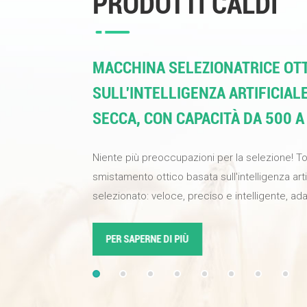
PRODOTTI CALDI
MACCHINA SELEZIONATRICE OTT
SULL'INTELLIGENZA ARTIFICIAL
SECCA, CON CAPACITÀ DA 500 A
Niente più preoccupazioni per la selezione! T
smistamento ottico basata sull'intelligenza art
selezionato: veloce, preciso e intelligente, ada
alimenti e materiali industriali. Una sola macch
qualità del prodotto, aumentare l'efficienza di 
PER SAPERNE DI PIÙ
alta qualità alla tua attività. Dotata di telecamer
definizione e algoritmi di apprendimento prof
sull'intelligenza artificiale, la percentuale di s