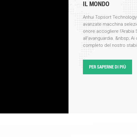
IL MONDO
Anhui Topsort Technology 
avanzate macchina selezio
onore accogliere l'Arabia 
all'avanguardia. &nbsp; Ai 
completo del nostro stabi
prima persona i meticolosi
nostri prodotti ad alte pre
per la loro precisione, eff
PER SAPERNE DI PIÙ
visita, il nostro team di in
illustrato le ultime innova
colori, evidenziando caratt
integrazione dell'intelligen
delegazione ha espresso un
particolare per la loro appli
lavorazione alimentare e il
la selezione in base al col
stabilimento e sono rimasti
velocit&agrave; di selezi