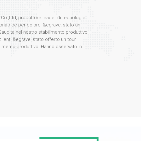
Co.,Ltd, produttore leader di tecnologie
natrice per colore, &egrave; stato un
Saudita nel nostro stabilimento produttivo
clienti &egrave; stato offerto un tour
limento produttivo. Hanno osservato in
 processi coinvolti nella produzione dei
stazioni. selezionatore di colori, rinomati
icienza e affidabilit&agrave;. Durante la
gegneri e specialisti di prodotto ha
zioni nella tecnologia di selezione dei
eristiche quali sistemi ottici avanzati,
za artificiale e interfacce user-friendly. La
 vivo interesse per i nostri prodotti, in
cazione in vari settori, tra cui la
 riciclaggio. I clienti hanno testato anche
ore dei fiocchi di plastica nel nostro
 colpiti dalla straordinaria precisione e
one delle nostre macchine!