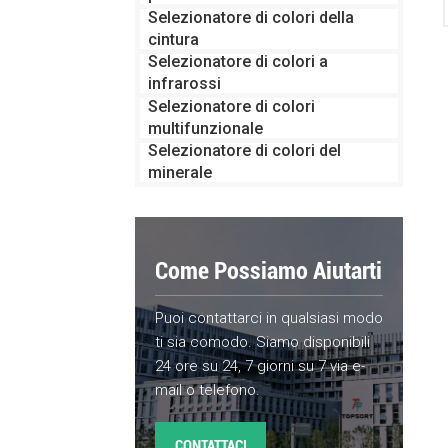
Selezionatore di colori della
cintura
Selezionatore di colori a
infrarossi
Selezionatore di colori
multifunzionale
Selezionatore di colori del
minerale
Come Possiamo Aiutarti
Puoi contattarci in qualsiasi modo
ti sia comodo. Siamo disponibili
24 ore su 24, 7 giorni su 7 via e-
mail o telefono.
CONTATTACI