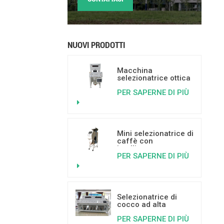
NUOVI PRODOTTI
Macchina
selezionatrice ottica
basata
PER SAPERNE DI PIÙ
sull'intelligenza
artificiale per frutta
secca, con capacità
da 500 a 800 kg/h.
Mini selezionatrice di
caffè con
intelligenza
PER SAPERNE DI PIÙ
artificiale per
separare i chicchi di
caffè ammuffiti,
vermiformi e rotti.
Selezionatrice di
cocco ad alta
capacità - Fornitore
PER SAPERNE DI PIÙ
di macchinari per la