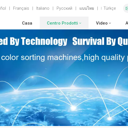
ñol
|
Français
|
Italiano
|
Русский
|
แบบไทย
|
Türkçe
Casa
Centro Prodotti
Video
A