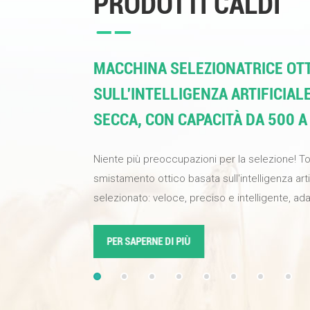
PRODOTTI CALDI
MACCHINA SELEZIONATRICE OTT
SULL'INTELLIGENZA ARTIFICIAL
SECCA, CON CAPACITÀ DA 500 A
Niente più preoccupazioni per la selezione! T
smistamento ottico basata sull'intelligenza art
selezionato: veloce, preciso e intelligente, ada
alimenti e materiali industriali. Una sola macch
qualità del prodotto, aumentare l'efficienza di 
PER SAPERNE DI PIÙ
alta qualità alla tua attività. Dotata di telecamer
definizione e algoritmi di apprendimento prof
sull'intelligenza artificiale, la percentuale di s