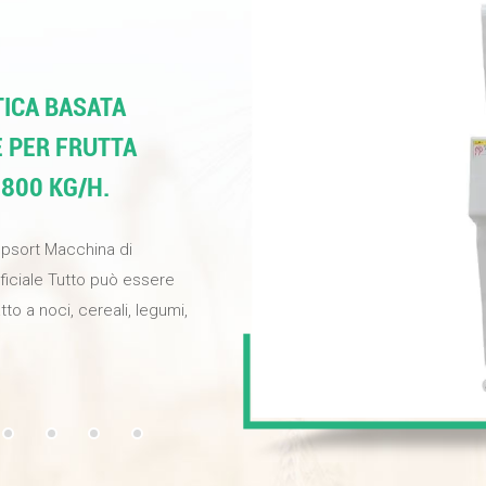
ICA BASATA
E PER FRUTTA
 800 KG/H.
opsort Macchina di
ificiale Tutto può essere
tto a noci, cereali, legumi,
ina per migliorare la
selezione e fornire noci di
e industriali ad alta
ondo basati
elezione può raggiungere il