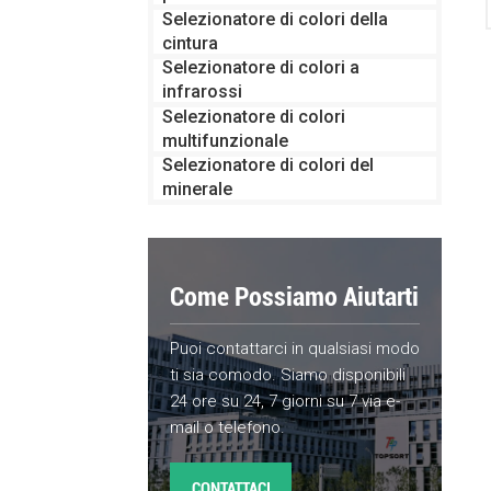
Selezionatore di colori della
cintura
Selezionatore di colori a
infrarossi
Selezionatore di colori
multifunzionale
Selezionatore di colori del
minerale
Come Possiamo Aiutarti
Puoi contattarci in qualsiasi modo
ti sia comodo. Siamo disponibili
24 ore su 24, 7 giorni su 7 via e-
mail o telefono.
CONTATTACI