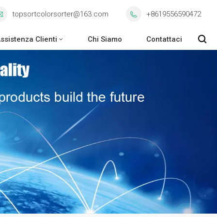
topsortcolorsorter@163.com
+8619556590472
ssistenza Clienti
Chi Siamo
Contattaci