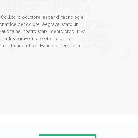
Co.,Ltd, produttore leader di tecnologie
natrice per colore, &egrave; stato un
Saudita nel nostro stabilimento produttivo
clienti &egrave; stato offerto un tour
limento produttivo. Hanno osservato in
 processi coinvolti nella produzione dei
stazioni. selezionatore di colori, rinomati
icienza e affidabilit&agrave;. Durante la
gegneri e specialisti di prodotto ha
zioni nella tecnologia di selezione dei
eristiche quali sistemi ottici avanzati,
za artificiale e interfacce user-friendly. La
 vivo interesse per i nostri prodotti, in
cazione in vari settori, tra cui la
 riciclaggio. I clienti hanno testato anche
ore dei fiocchi di plastica nel nostro
 colpiti dalla straordinaria precisione e
one delle nostre macchine!