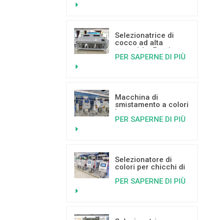
tecnologia di
apprendimento
profondo (Deep
Learning)
Selezionatrice di
cocco ad alta
capacità - Fornitore
PER SAPERNE DI PIÙ
di macchinari per la
selezione a colori
Macchina di
smistamento a colori
basata
PER SAPERNE DI PIÙ
sull'intelligenza
artificiale per
pistacchi e
sull'apprendimento
profondo.
Selezionatore di
colori per chicchi di
caffè Mini Color
PER SAPERNE DI PIÙ
Sorter in vendita
calda con buone
recensioni