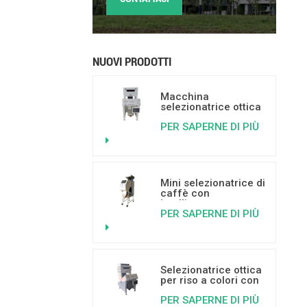
NUOVI PRODOTTI
Macchina
selezionatrice ottica
basata
PER SAPERNE DI PIÙ
sull'intelligenza
artificiale per frutta
secca, con capacità
da 500 a 800 kg/h.
Mini selezionatrice di
caffè con
intelligenza
PER SAPERNE DI PIÙ
artificiale per
separare i chicchi di
caffè ammuffiti,
vermiformi e rotti.
Selezionatrice ottica
per riso a colori con
intelligenza
PER SAPERNE DI PIÙ
artificiale e