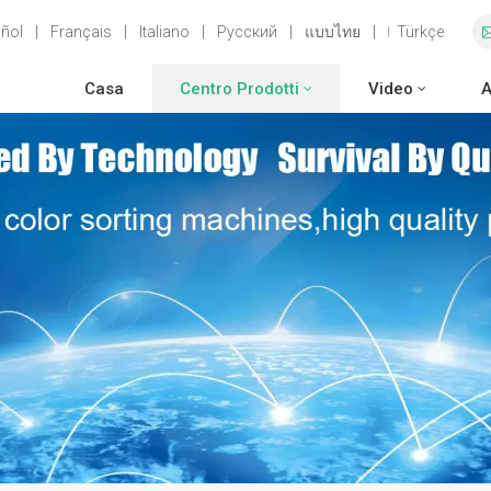
ñol
|
Français
|
Italiano
|
Русский
|
แบบไทย
|
Türkçe
Casa
Centro Prodotti
Video
A