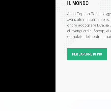
IL MONDO
Anhui Topsort Technology 
avanzate macchina selezio
onore accogliere l'Arabia 
all'avanguardia. &nbsp; Ai 
completo del nostro stabi
prima persona i meticolosi
nostri prodotti ad alte pre
per la loro precisione, eff
PER SAPERNE DI PIÙ
visita, il nostro team di in
illustrato le ultime innova
colori, evidenziando caratt
integrazione dell'intelligen
delegazione ha espresso un
particolare per la loro appli
lavorazione alimentare e il
la selezione in base al col
stabilimento e sono rimasti
velocit&agrave; di selezi