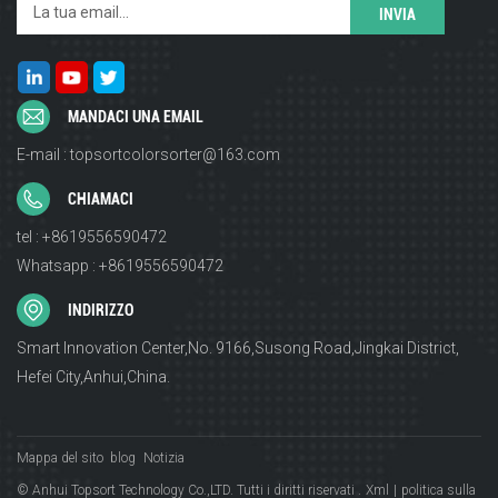
MANDACI UNA EMAIL
E-mail : topsortcolorsorter@163.com
CHIAMACI
tel : +8619556590472
Whatsapp : +8619556590472
INDIRIZZO
Smart Innovation Center,No. 9166,Susong Road,Jingkai District,
Hefei City,Anhui,China.
Mappa del sito
blog
Notizia
© Anhui Topsort Technology Co.,LTD. Tutti i diritti riservati .
Xml
|
politica sulla