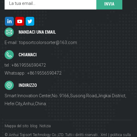
MANDACI UNA EMAIL
E-mail : topsortcolorsorter@163.com
CHIAMACI
tel : +8619556590472
Whatsapp : +8619556590472
INDIRIZZO
Smart Innovation Center,No. 9166,Susong Road,Jingkai District,
Hefei City,Anhui,China.
Mappa del sito
blog
Notizia
© Anhui Topsort Technology Co.,LTD. Tutti i diritti riservati .
Xml
|
politica sulla