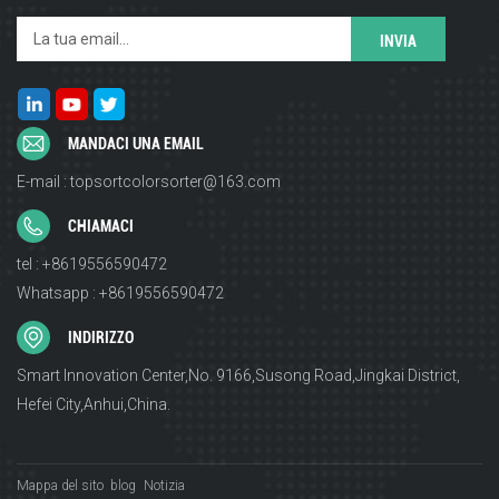
MANDACI UNA EMAIL
E-mail : topsortcolorsorter@163.com
CHIAMACI
tel : +8619556590472
Whatsapp : +8619556590472
INDIRIZZO
Smart Innovation Center,No. 9166,Susong Road,Jingkai District,
Hefei City,Anhui,China.
Mappa del sito
blog
Notizia