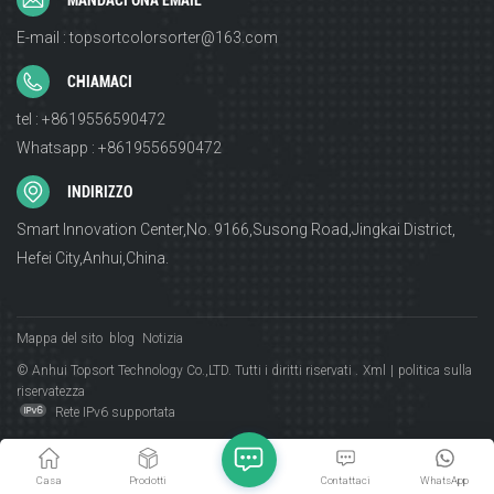
MANDACI UNA EMAIL
esempio PVC bianco e PET bianco), un semplice
E-mail : topsortcolorsorter@163.com
classificatore di colori potrebbe avere difficoltà. - Texture
della superficie: la finitura lucida o opaca può influire sulla
CHIAMACI
precisione. - Velocità vs. Precisione: più materiali =
tel : +8619556590472
smistamento più lento o tassi di errore più elevati. 3.
Whatsapp : +8619556590472
Soluzioni per la selezione di materiali multipli -
Ordinamento multispettrale: utilizza telecamere NIR + RGB
INDIRIZZO
per rilevare la composizione chimica (ad esempio, diverse
Smart Innovation Center,No. 9166,Susong Road,Jingkai District,
plastiche). IA + Visione artificiale: addestra il selezionatore
Hefei City,Anhui,China.
a riconoscere sottili differenze oltre al colore. 4. Casi di
dimostrazione dell'effetto di ordinamento multifunzione
Mappa del sito
blog
Notizia
© Anhui Topsort Technology Co.,LTD. Tutti i diritti riservati .
Xml
|
politica sulla
riservatezza
Rete IPv6 supportata
Casa
Prodotti
Contattaci
WhatsApp