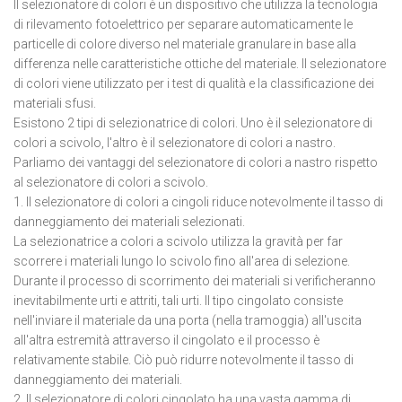
Il selezionatore di colori è un dispositivo che utilizza la tecnologia
di rilevamento fotoelettrico per separare automaticamente le
particelle di colore diverso nel materiale granulare in base alla
differenza nelle caratteristiche ottiche del materiale. Il selezionatore
di colori viene utilizzato per i test di qualità e la classificazione dei
materiali sfusi.
Esistono 2 tipi di selezionatrice di colori. Uno è il selezionatore di
colori a scivolo, l'altro è il selezionatore di colori a nastro.
Parliamo dei vantaggi del selezionatore di colori a nastro rispetto
al selezionatore di colori a scivolo.
1. Il selezionatore di colori a cingoli riduce notevolmente il tasso di
danneggiamento dei materiali selezionati.
La selezionatrice a colori a scivolo utilizza la gravità per far
scorrere i materiali lungo lo scivolo fino all'area di selezione.
Durante il processo di scorrimento dei materiali si verificheranno
inevitabilmente urti e attriti, tali urti. Il tipo cingolato consiste
nell'inviare il materiale da una porta (nella tramoggia) all'uscita
all'altra estremità attraverso il cingolato e il processo è
relativamente stabile. Ciò può ridurre notevolmente il tasso di
danneggiamento dei materiali.
2. Il selezionatore di colori cingolato ha una vasta gamma di