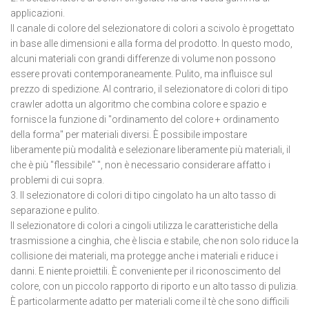
applicazioni.
Il canale di colore del selezionatore di colori a scivolo è progettato
in base alle dimensioni e alla forma del prodotto. In questo modo,
alcuni materiali con grandi differenze di volume non possono
essere provati contemporaneamente. Pulito, ma influisce sul
prezzo di spedizione. Al contrario, il selezionatore di colori di tipo
crawler adotta un algoritmo che combina colore e spazio e
fornisce la funzione di "ordinamento del colore + ordinamento
della forma" per materiali diversi. È possibile impostare
liberamente più modalità e selezionare liberamente più materiali, il
che è più "flessibile" ", non è necessario considerare affatto i
problemi di cui sopra.
3. Il selezionatore di colori di tipo cingolato ha un alto tasso di
separazione e pulito.
Il selezionatore di colori a cingoli utilizza le caratteristiche della
trasmissione a cinghia, che è liscia e stabile, che non solo riduce la
collisione dei materiali, ma protegge anche i materiali e riduce i
danni. E niente proiettili. È conveniente per il riconoscimento del
colore, con un piccolo rapporto di riporto e un alto tasso di pulizia.
È particolarmente adatto per materiali come il tè che sono difficili