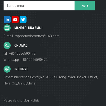
MANDACI UNA EMAIL
E-mail : topsortcolorsorter@163.com
CHIAMACI
tel : +8619556590472
Whatsapp : +8619556590472
INDIRIZZO
Smart Innovation Center,No. 9166,Susong Road,Jingkai District,
Hefei City,Anhui,China.
Mappa del sito
blog
Notizia