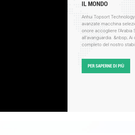
IL MONDO
Anhui Topsort Technology 
avanzate macchina selezio
onore accogliere l'Arabia 
all'avanguardia. &nbsp; Ai 
completo del nostro stabi
prima persona i meticolosi
nostri prodotti ad alte pre
per la loro precisione, eff
PER SAPERNE DI PIÙ
visita, il nostro team di in
illustrato le ultime innova
colori, evidenziando caratt
integrazione dell'intelligen
delegazione ha espresso un
particolare per la loro appli
lavorazione alimentare e il
la selezione in base al col
stabilimento e sono rimasti
velocit&agrave; di selezi