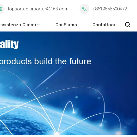
topsortcolorsorter@163.com
+8619556590472
ssistenza Clienti
Chi Siamo
Contattaci