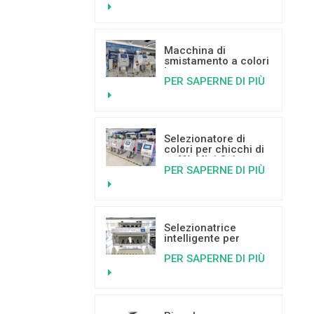
selezione a colori
Macchina di
smistamento a colori
basata
PER SAPERNE DI PIÙ
sull'intelligenza
artificiale per
pistacchi e
sull'apprendimento
profondo.
Selezionatore di
colori per chicchi di
caffè Mini Color
PER SAPERNE DI PIÙ
Sorter in vendita
calda con buone
recensioni
Selezionatrice
intelligente per
plastica a 5 scivoli,
PER SAPERNE DI PIÙ
selezionatrice per
colore della plastica