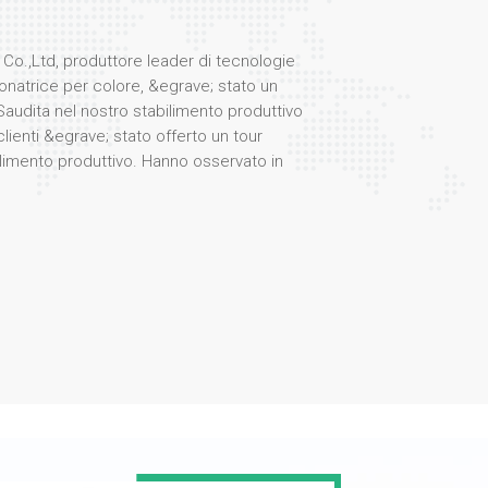
Co.,Ltd, produttore leader di tecnologie
natrice per colore, &egrave; stato un
Saudita nel nostro stabilimento produttivo
clienti &egrave; stato offerto un tour
limento produttivo. Hanno osservato in
 processi coinvolti nella produzione dei
stazioni. selezionatore di colori, rinomati
icienza e affidabilit&agrave;. Durante la
gegneri e specialisti di prodotto ha
zioni nella tecnologia di selezione dei
eristiche quali sistemi ottici avanzati,
za artificiale e interfacce user-friendly. La
 vivo interesse per i nostri prodotti, in
cazione in vari settori, tra cui la
 riciclaggio. I clienti hanno testato anche
ore dei fiocchi di plastica nel nostro
 colpiti dalla straordinaria precisione e
one delle nostre macchine!