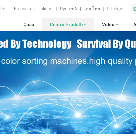
ñol
|
Français
|
Italiano
|
Русский
|
แบบไทย
|
Türkçe
Casa
Centro Prodotti
Video
A