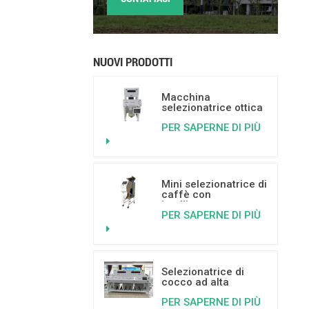
NUOVI PRODOTTI
Macchina
selezionatrice ottica
basata
PER SAPERNE DI PIÙ
sull'intelligenza
artificiale per frutta
secca, con capacità
da 500 a 800 kg/h.
Mini selezionatrice di
caffè con
intelligenza
PER SAPERNE DI PIÙ
artificiale per
separare i chicchi di
caffè ammuffiti,
vermiformi e rotti.
Selezionatrice di
cocco ad alta
capacità - Fornitore
PER SAPERNE DI PIÙ
di macchinari per la