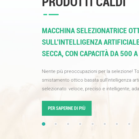
PRODOTTI CALDI
MACCHINA SELEZIONATRICE OTT
SULL'INTELLIGENZA ARTIFICIAL
SECCA, CON CAPACITÀ DA 500 A
Niente più preoccupazioni per la selezione! T
smistamento ottico basata sull'intelligenza art
selezionato: veloce, preciso e intelligente, ada
alimenti e materiali industriali. Una sola macch
qualità del prodotto, aumentare l'efficienza di 
PER SAPERNE DI PIÙ
alta qualità alla tua attività. Dotata di telecamer
definizione e algoritmi di apprendimento prof
sull'intelligenza artificiale, la percentuale di s