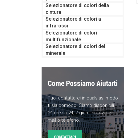
Selezionatore di colori della
cintura
Selezionatore di colori a
infrarossi
Selezionatore di colori
multifunzionale
Selezionatore di colori del
minerale
Come Possiamo Aiutarti
Puoi contattarci in qualsiasi modo
ti sia comodo. Siamo disponibili
24 ore su 24, 7 giorni su 7 via e-
mail o telefono.
CONTATTACI