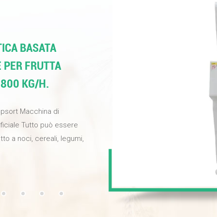
ICA BASATA
E PER FRUTTA
 800 KG/H.
opsort Macchina di
ificiale Tutto può essere
tto a noci, cereali, legumi,
ina per migliorare la
selezione e fornire noci di
e industriali ad alta
ondo basati
elezione può raggiungere il